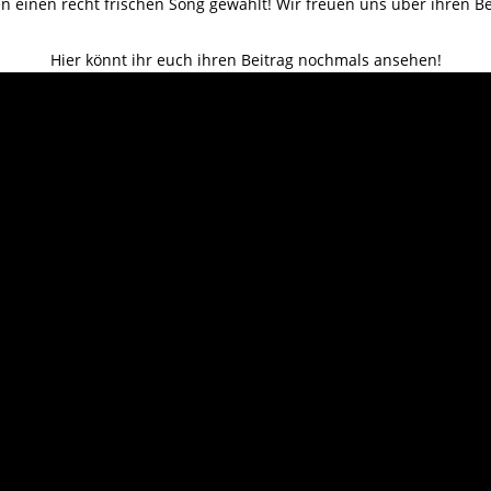
n einen recht frischen Song gewählt! Wir freuen uns über ihren Be
Hier könnt ihr euch ihren Beitrag nochmals ansehen!