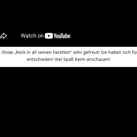
 Show „Rock in all seinen Facetten“ sehr gefreut! Sie haben sich f
entschieden! Viel Spaß beim anschauen!