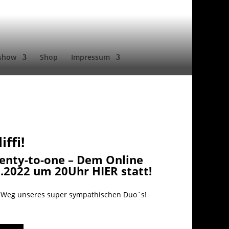
show
Shop
Impressum
ffi!
wenty-to-one – Dem Online
07.2022 um 20Uhr
HIER
statt!
en Weg unseres super sympathischen Duo´s!